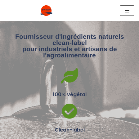
Aller
au
contenu
Fournisseur d'ingrédients naturels
clean-label
pour industriels et artisans de
l'agroalimentaire
100% végétal
Clean-label