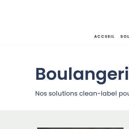
Aller
au
contenu
ACCUEIL
SO
Boulangerie
Nos solutions clean-label po